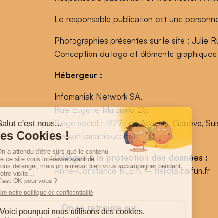
Le responsable publication est une personn
Photographies présentes sur le site :
Julie R
Conception du logo et éléments graphiques
Hébergeur :
Infomaniak Network SA,
Rue Eugène Marziano 25,
Siège social : 1227 Les Acacias, Genève, Su
www.infomaniak.com/fr
Délégué à la protection des données :
Anne-Constance KLEIN – hello[a]haifun.fr
On se retrouve sur