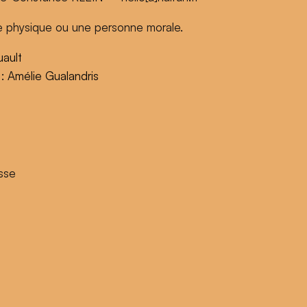
e physique ou une personne morale.
uault
 :
Amélie Gualandris
isse