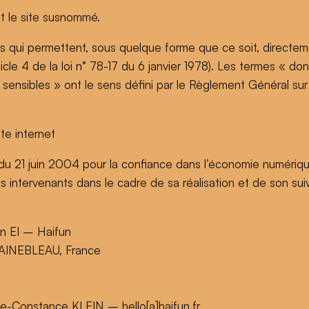
ant le site susnommé.
ns qui permettent, sous quelque forme que ce soit, directem
ticle 4 de la loi n° 78-17 du 6 janvier 1978). Les termes « 
 sensibles » ont le sens défini par le Règlement Général su
te internet
 du 21 juin 2004 pour la confiance dans l’économie numérique, 
ts intervenants dans le cadre de sa réalisation et de son suiv
in EI – Haifun
TAINEBLEAU, France
e-Constance KLEIN – hello[a]haifun.fr