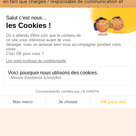
en tant que chargée / responsable de communication et
environ 6 ans à apprendre le marketing digital sur le terrain.
J’ai travaillé pour des ministères, associations, agences,
département, avec des budgets oscillant entre 500 et 300
000€ (oui je sais faire le grand écart avec beaucoup de
créativité). Fin janvier 2022, je quittais mon poste de salarié,
et me voici, sautant à pieds joints dans le monde de
l’entrepreneuriat !
Les missions de service public qui m’ont animées pendant
mon parcours de communicante ont laissé leurs traces sur
moi. Aujourd’hui, je
vous
valoriser
au maximum !
C’est pour ça que je suis là pour être
votre voix, votre
plume, votre haut-parleur
: pour que vous puissiez vous
concentrer sur votre zone de génie et oser être vous-même.
Je tiens à vous soutenir et vous soulager, mais surtout, à
jouer le rôle du projecteur qui vous aidera
à mettre en lumière
vos talents, votre créativité et votre engagement.