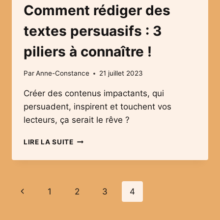
Comment rédiger des
textes persuasifs : 3
piliers à connaître !
Par
Anne-Constance
21 juillet 2023
Créer des contenus impactants, qui
persuadent, inspirent et touchent vos
lecteurs, ça serait le rêve ?
COMMENT
LIRE LA SUITE
RÉDIGER
DES
TEXTES
PERSUASIFS
Navigation
Page
1
2
3
4
:
3
de
précédente
PILIERS